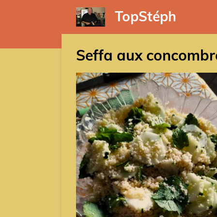
Passer
TopStéph
au
contenu
principal
Seffa aux concombr