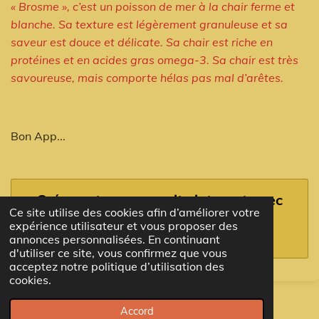
« Brosme », c’est un poisson de mer à la chair ferme et
blanche. Sa texture est légèrement granuleuse et sa
saveur est douce et délicate. Sa chair est riche en
protéines et en acides gras omega-3. Sa chair est très
savoureuse, mais comporte hélas pas mal d’arêtes.
Bon App...
Créez votre propre site internet avec
Ce site utilise des cookies afin d’améliorer votre
Webador
expérience utilisateur et vous proposer des
annonces personnalisées. En continuant
d'utiliser ce site, vous confirmez que vous
acceptez notre politique d’utilisation des
cookies.
© 2023 - 2026 TopStéph
Accord
Propulsé par
Webador