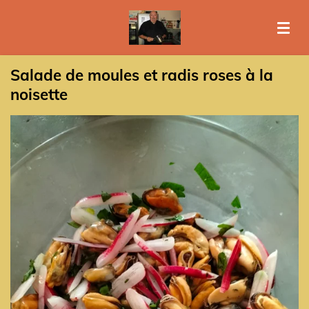
Passer
au
contenu
principal
Salade de moules et radis roses à la
noisette