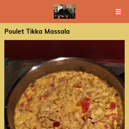
Passer
au
contenu
principal
Poulet Tikka Massala