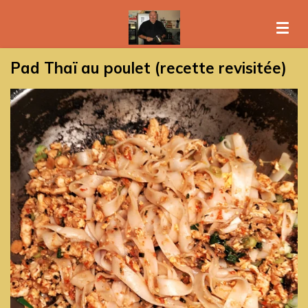
Passer
au
contenu
Pad Thaï au poulet (recette revisitée)
principal