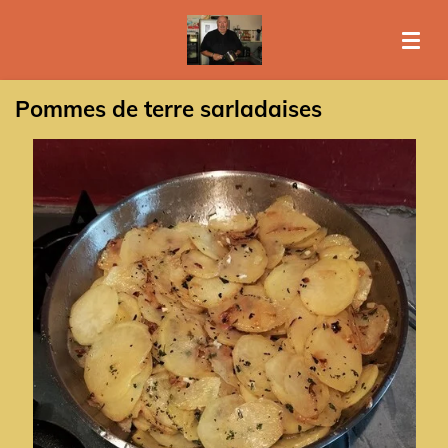
Passer
au
contenu
principal
Pommes de terre sarladaises