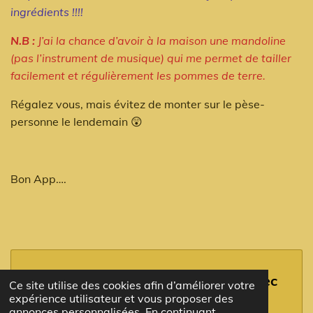
ingrédients !!!!
N.B :
J’ai la chance d’avoir à la maison une mandoline
(pas l’instrument de musique) qui me permet de tailler
facilement et régulièrement les pommes de terre.
Régalez vous, mais évitez de monter sur le pèse-
personne le lendemain
😲
Bon App….
Créez votre propre site internet avec
Ce site utilise des cookies afin d’améliorer votre
Webador
expérience utilisateur et vous proposer des
annonces personnalisées. En continuant