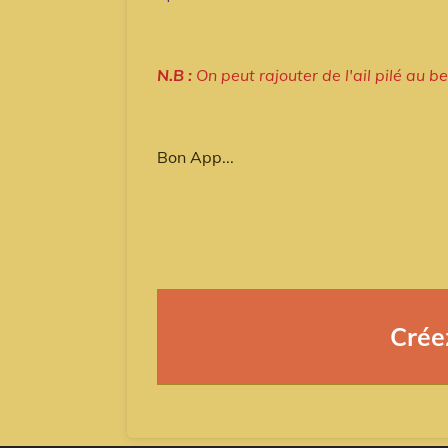
N.B :
On peut rajouter de l'ail pilé au be
Bon App...
Crée