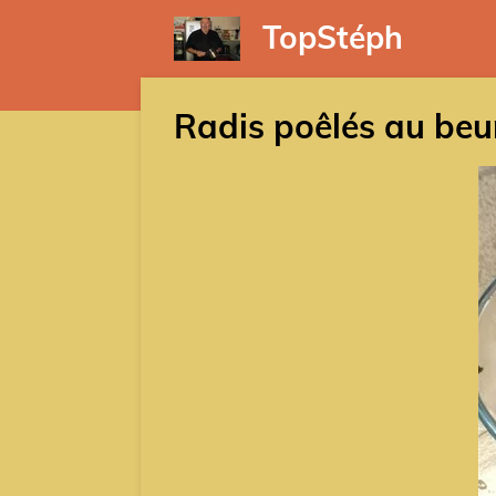
Passer
TopStéph
au
contenu
principal
Radis poêlés au beur