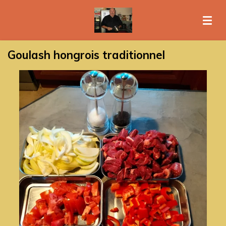
Passer
au
contenu
principal
Goulash hongrois traditionnel