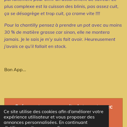
plus complexe est la cuisson des blinis, pas assez cuit,
ça se désagrège et trop cuit, ça crame vite !!!!
Pour la chantilly pensez à prendre un pot avec au moins
30 % de matière grasse car sinon, elle ne montera
jamais. Je le sais je m’y suis fait avoir. Heureusement
j’avais ce qu’il fallait en stock.
Bon App...
Créez votre propre site internet avec
Ce site utilise des cookies afin d’améliorer votre
Webador
expérience utilisateur et vous proposer des
annonces personnalisées. En continuant