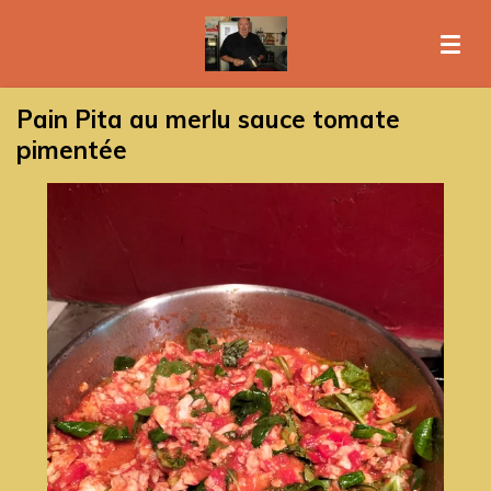
Passer
au
contenu
principal
Pain Pita au merlu sauce tomate
pimentée