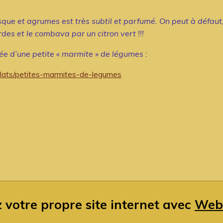
isque et agrumes est très subtil et parfumé. On peut à défau
des et le combava par un citron vert !!!
ée d’une petite « marmite » de légumes :
plats/petites-marmites-de-legumes
 votre propre site internet avec
Web