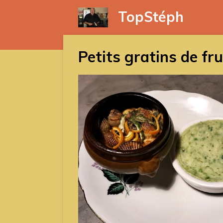
Passer
TopStéph
au
contenu
principal
Petits gratins de fru