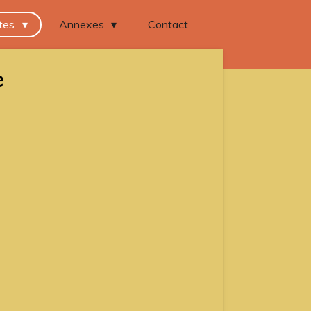
tes
Annexes
Contact
e