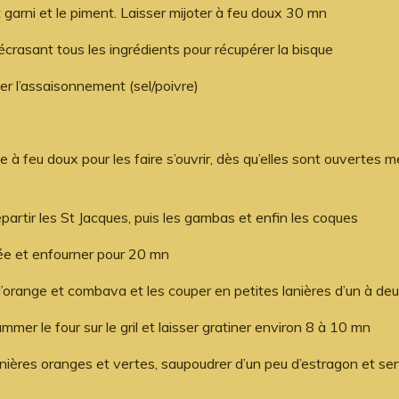
t garni et le piment. Laisser mijoter à feu doux 30 mn
n écrasant tous les ingrédients pour récupérer la bisque
ier l’assaisonnement (sel/poivre)
 à feu doux pour les faire s’ouvrir, dès qu’elles sont ouvertes 
épartir les St Jacques, puis les gambas et enfin les coques
ée et enfourner pour 20 mn
’orange et combava et les couper en petites lanières d’un à de
mmer le four sur le gril et laisser gratiner environ 8 à 10 mn
anières oranges et vertes, saupoudrer d’un peu d’estragon et ser